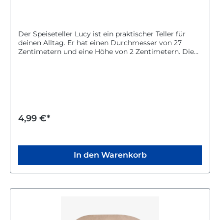
Der Speiseteller Lucy ist ein praktischer Teller für
deinen Alltag. Er hat einen Durchmesser von 27
Zentimetern und eine Höhe von 2 Zentimetern. Die
Farbe Creme passt zu vielen Geschirrsets und bringt
eine freundliche Atmosphäre auf deinen Tisch. Der
Teller ist spülmaschinengeeignet, was die Reinigung
besonders einfach macht. Mit dem Speiseteller Lucy
kannst du deine Mahlzeiten stilvoll und bequem
genießen. Er ist ideal für den täglichen Gebrauch und
sorgt für Ordnung und Eleganz beim Essen.
4,99 €*
In den Warenkorb