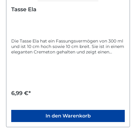
Tasse Ela
Die Tasse Ela hat ein Fassungsvermögen von 300 ml
und ist 10 cm hoch sowie 10 cm breit. Sie ist in einem
eleganten Cremeton gehalten und zeigt einen
schönen Farbverlauf.Die Tasse mit Henkel ist sowohl
mikrowellen- als auch spülmaschinengeeignet. Sie
eignet sich gut für den täglichen Gebrauch und
besondere Anlässe wie Kommunion oder Taufe.Mit
ihrer praktischen Größe und dem ansprechenden
Design ist die Tasse Ela eine schöne Ergänzung für
deine Küche.
6,99 €*
In den Warenkorb