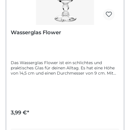
Wasserglas Flower
Das Wasserglas Flower ist ein schlichtes und
praktisches Glas für deinen Alltag. Es hat eine Höhe
von 14,5 cm und einen Durchmesser von 9 cm. Mit
einem Fassungsvermögen von 240 ml eignet es sich
ideal für Wasser und andere Getränke. Das Glas ist
klar und passt zu jedem Tischgeschirr. Es ist
spülmaschinengeeignet, was die Reinigung sehr
einfach macht. So kannst du dein Getränk jederzeit
bequem genießen. Das Wasserglas Flower ist ein
nützliches und schönes Trinkglas für zu Hause.
3,99 €*