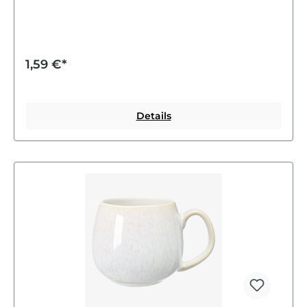
Zweige stilvoll zu präsentieren. Ihr schlichtes Design
passt zu vielen Einrichtungsstilen und sorgt für eine
angenehme Atmosphäre. Nutze die Flaschenvase als
dekoratives Element auf dem Tisch, im Regal oder
auf der Fensterbank. So kannst du dein Zuhause
1,59 €*
einfach und schön gestalten.
Details