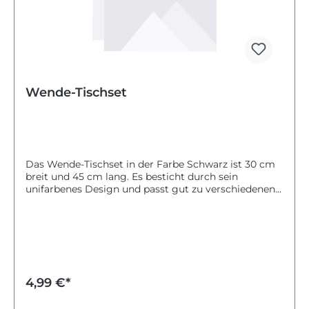
Wende-Tischset
Das Wende-Tischset in der Farbe Schwarz ist 30 cm
breit und 45 cm lang. Es besticht durch sein
unifarbenes Design und passt gut zu verschiedenen
Anlässen, wie zum Beispiel Ramadan und
Zuckerfest.Das Tischset ist pflegeleicht, da es nicht
gewaschen werden darf. Du kannst es einfach
abwischen, um es sauber zu halten. Es ist ideal, um
deinen Tisch stilvoll und praktisch zu schützen.Mit
diesem Wende-Tischset gestaltest du deinen Esstisch
ansprechend und funktional zugleich.
4,99 €*