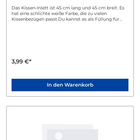
Das Kissen-Inlett ist 45 cm lang und 45 cm breit. Es
hat eine schlichte weiße Farbe, die zu vielen
Kissenbezügen passt.Du kannst es als Füllung für
dein Kissen verwenden, um es weich und bequem zu
machen. Das Inlett ist ideal für den Einsatz im
Wohnzimmer oder Schlafzimmer geeignet.Mit
diesem Kissen-Inlett sorgst du für eine schöne Optik
und angenehmen Komfort in deinem Zuhause. Es ist
eine praktische Lösung für deine Dekoration und
sorgt für ein gemütliches Wohngefühl.
3,99 €*
In den Warenkorb