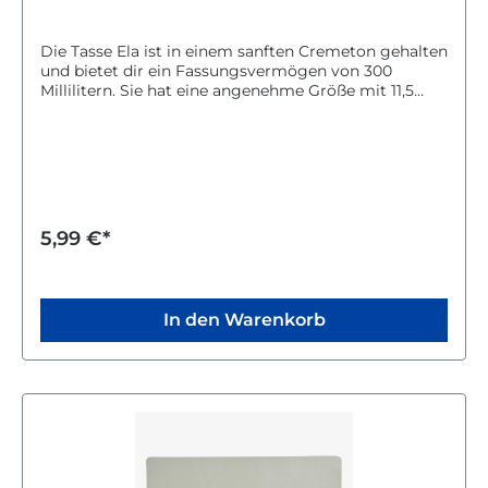
Die Tasse Ela ist in einem sanften Cremeton gehalten
und bietet dir ein Fassungsvermögen von 300
Millilitern. Sie hat eine angenehme Größe mit 11,5
Zentimetern Breite und 9 Zentimetern Höhe.Die
Tasse ist spülmaschinengeeignet, was dir die
Reinigung erleichtert. Mit einer Tiefe von 7,5
Zentimetern liegt sie gut in der Hand und eignet sich
perfekt für deinen Kaffee oder Tee.Diese praktische
und schöne Tasse ist ideal für den Alltag und bringt
eine dezente Farbe in deine Küche.
5,99 €*
In den Warenkorb