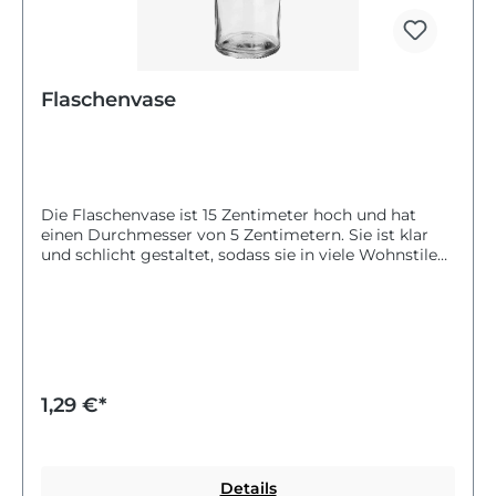
Flaschenvase
Die Flaschenvase ist 15 Zentimeter hoch und hat
einen Durchmesser von 5 Zentimetern. Sie ist klar
und schlicht gestaltet, sodass sie in viele Wohnstile
passt. Du kannst die Vase gut für frische Blumen
oder als Dekoration auf deinem Tisch oder Regal
verwenden. Sie bringt eine freundliche und helle
Atmosphäre in dein Zuhause. Die klare Farbe macht
die Flaschenvase vielseitig einsetzbar und einfach zu
kombinieren. Sie ist ein schönes Accessoire für dein
Zuhause und sorgt für einen frischen Blickfang.
1,29 €*
Details