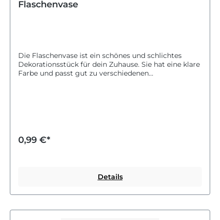
Flaschenvase
Die Flaschenvase ist ein schönes und schlichtes
Dekorationsstück für dein Zuhause. Sie hat eine klare
Farbe und passt gut zu verschiedenen
Einrichtungsstilen.Mit einer Höhe von 10 Zentimetern
und einem Durchmesser von 5 Zentimetern ist sie
kompakt und eignet sich ideal für kleine Blumen
oder als dekoratives Element auf deinem Tisch oder
Regal.Die klare Gestaltung der Vase bringt deine
Blumen besonders gut zur Geltung und sorgt für
eine freundliche Atmosphäre in deinen Wohnräumen.
0,99 €*
Die Flaschenvase ist vielseitig einsetzbar und ein
praktisches Accessoire für deine Dekoration.
Details