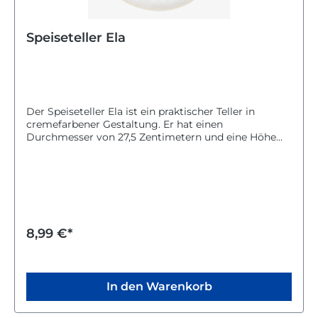
Speiseteller Ela
Der Speiseteller Ela ist ein praktischer Teller in
cremefarbener Gestaltung. Er hat einen
Durchmesser von 27,5 Zentimetern und eine Höhe
von 2,5 Zentimetern. Der Teller ist
spülmaschinengeeignet und somit leicht zu reinigen.
Er eignet sich ideal für den täglichen Gebrauch und
passt gut zu verschiedenen Tischdekorationen. Mit
seinem schlichten Design bringt der Speiseteller Ela
eine angenehme Atmosphäre auf deinen Esstisch.
8,99 €*
In den Warenkorb