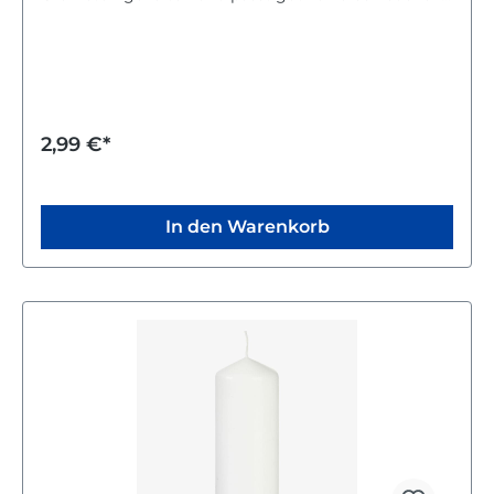
Frühstücksgeschirr. Du kannst den Eierbecher
einfach in der Spülmaschine reinigen, was dir den
Alltag erleichtert. So hast du schnell wieder sauberes
Geschirr für dein Frühstück bereit. Mit dem
Eierbecher Ela startest du bequem und stilvoll in den
Tag.
2,99 €*
In den Warenkorb