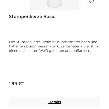
Stumpenkerze Basic
Die Stumpenkerze Basic ist 15 Zentimeter hoch und
hat einen Durchmesser von 6 Zentimetern. Sie ist in
einem schlichten Weiß gehalten und unifarben
gestaltet. Damit passt sie gut zu vielen Wohnstilen
und schafft eine ruhige, angenehme Atmosphäre.
Die Kerze eignet sich perfekt für gemütliche Abende
oder als Dekoration. Mit dieser weißen Stumpenkerze
kannst du dein Zuhause einfach und stilvoll
verschönern.
1,99 €*
Details