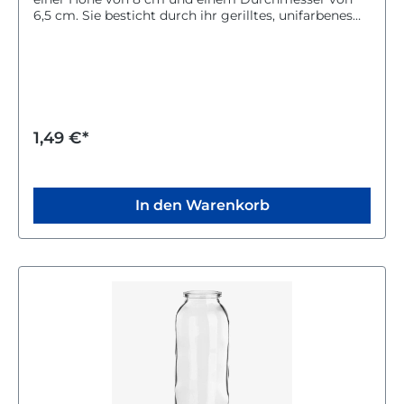
6,5 cm. Sie besticht durch ihr gerilltes, unifarbenes
Design, das jedem Raum eine dezente Eleganz
verleiht.Die Vase eignet sich besonders gut als Mini-
Deko für Badezimmer oder andere Wohnbereiche.
Ihr schlichtes, klares Finish macht sie vielseitig
einsetzbar und zeitlos schön.Nutze die Mini-Vase
Groove, um deinem Zuhause mit einer stilvollen,
kleinen Vase einen frischen Akzent zu setzen.
1,49 €*
In den Warenkorb