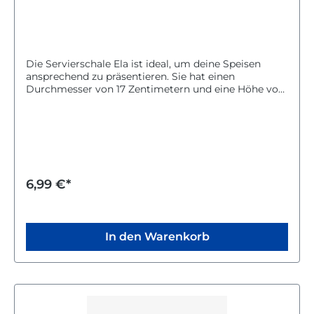
Die Servierschale Ela ist ideal, um deine Speisen
ansprechend zu präsentieren. Sie hat einen
Durchmesser von 17 Zentimetern und eine Höhe von
6,5 Zentimetern.Die Schale ist in einem dezenten
Cremeton gehalten, der zu vielen Tischdekorationen
passt. Du kannst sie bequem in der Spülmaschine
reinigen, was den Alltag erleichtert.Mit der
Servierschale Ela hast du ein praktisches und schönes
Geschirrstück für deine Küche und den gedeckten
Tisch.
6,99 €*
In den Warenkorb